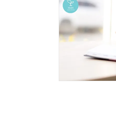
©2025 by H&H Education
New York, New York