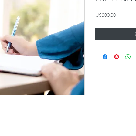
價
US$30.00
格