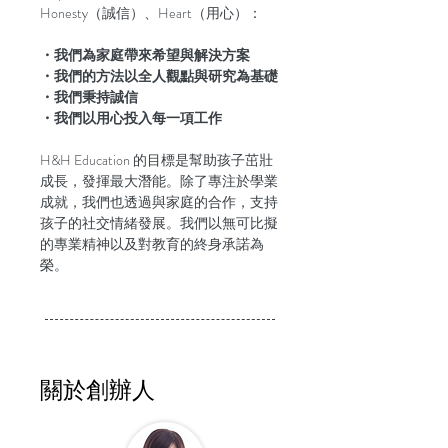
Honesty（誠信）、Heart（用心）：
・我們為家庭帶來希望與解決方案
・我們的方法以全人觀點與研究為基礎
・我們秉持誠信
・我們以用心投入每一項工作
H&H Education 的目標是幫助孩子茁壯
成長，發揮最大潛能。除了專注於學業
成就，我們也透過與家庭的合作，支持
孩子的社交情緒發展。我們以無可比擬
的專業精神以及對教育的終身承諾為
榮。
關於創辦人