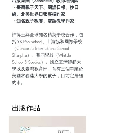
出版集團（Scholastic）教師培訓師
・臺灣親子天下、國語日報、換日
線、北美世界日報專欄作家
・知名親子教養、雙語教學作家
許博士與全球知名精英學校合作，包
括 YK Pao School、上海協和國際學校
（Concordia International School
Shanghai）、薈同學校（Whittle
School & Studios）、國立臺灣師範大
學以及臺灣教育部。育有三個畢業於
美國常春藤大學的孩子，目前定居紐
約市。
出版作品