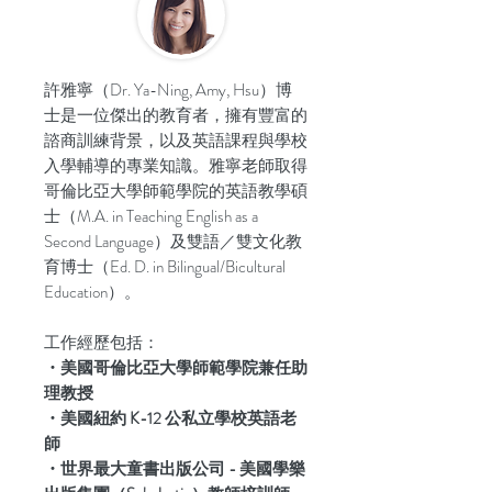
許雅寧（Dr. Ya-Ning, Amy, Hsu）博
士是一位傑出的教育者，擁有豐富的
諮商訓練背景，以及英語課程與學校
入學輔導的專業知識。雅寧老師取得
哥倫比亞大學師範學院的英語教學碩
士（M.A. in Teaching English as a
Second Language）及雙語／雙文化教
育博士（Ed. D. in Bilingual/Bicultural
Education）。
工作經歷包括：
・美國哥倫比亞大學師範學院兼任助
理教授
・美國紐約 K-12 公私立學校英語老
師
・世界最大童書出版公司 - 美國學樂