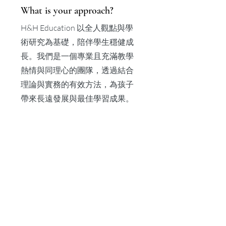
What is your approach?
H&H Education 以全人觀點與學
術研究為基礎，陪伴學生穩健成
長。我們是一個專業且充滿教學
熱情與同理心的團隊，透過結合
理論與實務的有效方法，為孩子
帶來長遠發展與最佳學習成果。
H&H Education 團隊由經驗豐
富、持有美國正規教師資格的 K-
What is the qualification of
your team?
12 英語教師、大學教授、招生
官、學校輔導員、諮商心理學家
及作家組成，充滿熱情並致力於